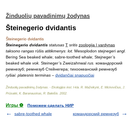
Žinduolių pavadinimų žodynas
Šteinegerio dvidantis
Šteinegerio dvidantis
Šteinegerio
dvidantis
statusas
T
sritis
zoologija | vardynas
taksono rangas
rūšis
atitikmenys
:
lot.
Mesoplodon stejnegeri
angl.
Bering Sea beaked whale; sabre-toothed whale; Stejneger’s
beaked whale
vok.
Steineger’s Zweizahnwal
rus.
командорский
ремнезуб; ремнезуб Стейнегера; тихоокеанский ремнезуб
ryšiai
:
platesnis terminas
–
dvidančiai snapuočiai
Žinduolių pavadinimų žodynas. - Ekologijos inst. l-kla
.
R. Mažeikytė, E. Mickevičius, J.
Prūsaitė, K. Baranauskas, R. Baleišis
.
2002
.
Игры ⚽
Поможем сделать НИР
sabre-toothed whale
командорский ремнезуб