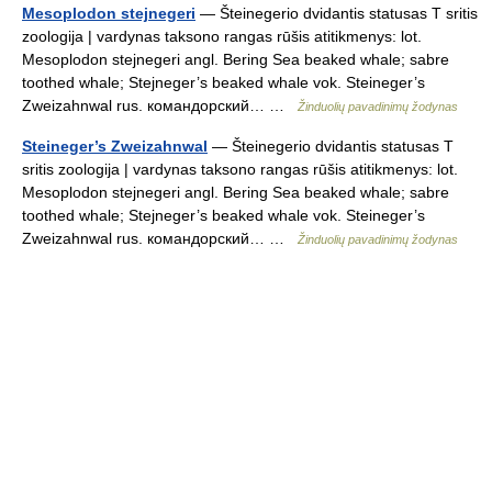
Mesoplodon stejnegeri
— Šteinegerio dvidantis statusas T sritis
zoologija | vardynas taksono rangas rūšis atitikmenys: lot.
Mesoplodon stejnegeri angl. Bering Sea beaked whale; sabre
toothed whale; Stejneger’s beaked whale vok. Steineger’s
Zweizahnwal rus. командорский… …
Žinduolių pavadinimų žodynas
Steineger’s Zweizahnwal
— Šteinegerio dvidantis statusas T
sritis zoologija | vardynas taksono rangas rūšis atitikmenys: lot.
Mesoplodon stejnegeri angl. Bering Sea beaked whale; sabre
toothed whale; Stejneger’s beaked whale vok. Steineger’s
Zweizahnwal rus. командорский… …
Žinduolių pavadinimų žodynas