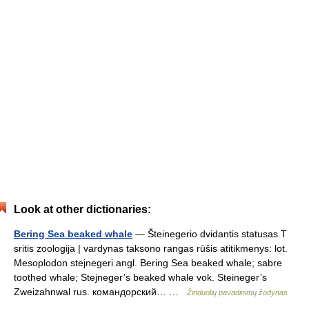
Look at other dictionaries:
Bering Sea beaked whale
— Šteinegerio dvidantis statusas T
sritis zoologija | vardynas taksono rangas rūšis atitikmenys: lot.
Mesoplodon stejnegeri angl. Bering Sea beaked whale; sabre
toothed whale; Stejneger’s beaked whale vok. Steineger’s
Zweizahnwal rus. командорский… …
Žinduolių pavadinimų žodynas