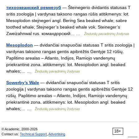
тихоокеанский ремнезуб
— Šteinegerio dvidantis statusas T
sritis zoologija | vardynas taksono rangas rūšis atitikmenys: lot.
Mesoplodon stejnegeri angl. Bering Sea beaked whale; sabre
toothed whale; Stejneger’s beaked whale vok. Steineger’s
Zweizahnwal rus. командорский… …
Žinduolių pavadinimų žodynas
Mesoplodon
— dvidančiai snapuočiai statusas T sritis zoologija |
vardynas taksono rangas gentis apibrėžtis Gentyje 12 rūšių.
Paplitimo arealas – Atlanto, Indijos, Ramiojo vandenynų
priekrantinė zona. atitikmenys: lot. Mesoplodon angl. beaked
whales;… …
Žinduolių pavadinimų žodynas
Sowerby’s Wale
— dvidančiai snapuočiai statusas T sritis
zoologija | vardynas taksono rangas gentis apibrėžtis Gentyje 12
rūšių. Paplitimo arealas – Atlanto, Indijos, Ramiojo vandenynų
priekrantinė zona. atitikmenys: lot. Mesoplodon angl. beaked
whales;… …
Žinduolių pavadinimų žodynas
© Academic, 2000-2026
18+
Contact us:
Technical Support
,
Advertising