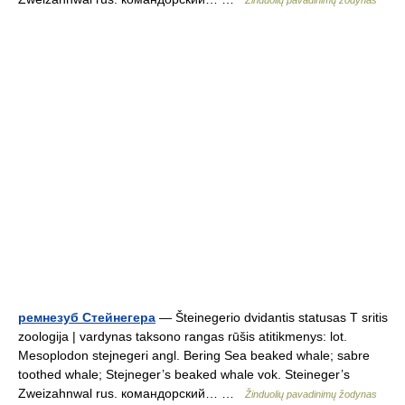
Žinduolių pavadinimų žodynas
ремнезуб Стейнегера
— Šteinegerio dvidantis statusas T sritis
zoologija | vardynas taksono rangas rūšis atitikmenys: lot.
Mesoplodon stejnegeri angl. Bering Sea beaked whale; sabre
toothed whale; Stejneger’s beaked whale vok. Steineger’s
Zweizahnwal rus. командорский… …
Žinduolių pavadinimų žodynas